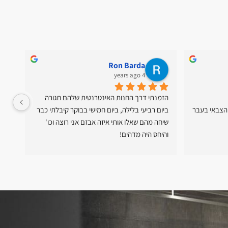
Ron Barda
4 years ago
הזמנתי דרך החנות האינטרנטית שלהם חגורה 
קבלתי טיפול  v.i.p. מחברי מהשירות הצבאי בעבר 
ביום רביעי בלילה, ביום חמישי בבוקר קיבלתי כבר 
יעיל
שיחה מהם שאלו אותי איזה אבזם אני רוצה וכו' 
המוצ
והיחס היה מדהים!
כל 
יום למחרת בשישי בבוקר קיבלתי שיחה מהשליח 
לגבי החבילה והגיע עד אליי עם ההזמנה.
יחס ושירות מדהימים! ממליץ בחום!