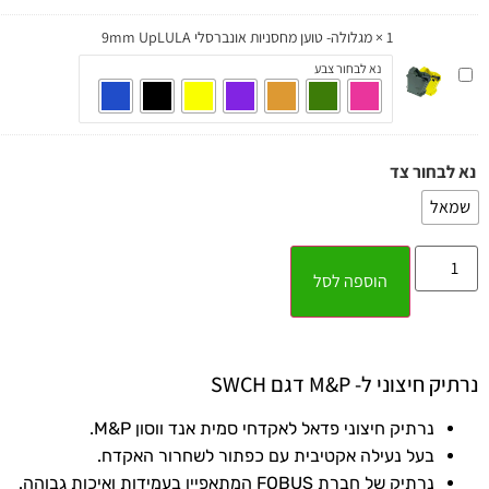
כלי
נשק
1
×
מגלולה- טוען מחסניות אונברסלי 9mm UpLULA
דגם-
מגלולה-
נא לבחור צבע
Breakthrough
טוען
BT-
מחסניות
101
אונברסלי
9mm
UpLULA
נא לבחור צד
שמאל
הוספה לסל
נרתיק חיצוני ל- M&P דגם SWCH
נרתיק חיצוני פדאל לאקדחי סמית אנד ווסון M&P.
בעל נעילה אקטיבית עם כפתור לשחרור האקדח.
נרתיק של חברת FOBUS המתאפיין בעמידות ואיכות גבוהה.