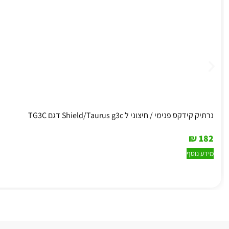
נרתיק קידקס פנימי / חיצוני ל Shield/Taurus g3c דגם TG3C
₪
182
מידע נוסף