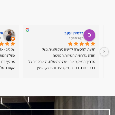
כרמית יעקב
אי
3 years ago
a year ago
הגעתי להכשרה לרישיון נשק וקניית נשק
שמגיע - אז 
תודה על חוויית השירות הנעימה
אחלה חנות, 
טויטו, מאור, איבגי המדריכים פשוט עוזרים בכל מה 
מדריך הנשק מאור – שהיה מושלם. הוא הסביר כל 
שצריך, מקצועיים ביותר, ונותנים תחושת בטחון 
דבר בצורה ברורה, מקצועית ונעימה, הפגין 
הקאדר של 
סבלנות רבה וגרם לי להרגיש בטוחה ומוכנה לאורך 
ימות.
כל התהליך, הגישה שלו ראויה לשבח, ואני מודה לו 
על ההשקעה והאכפתיות. יצאתי בתחושה מעולה
לצערי אני לא זוכרת את שמו של העובד שעזר לי 
לבחור נשק אבל שוב הרבה סבלנות ואכפתיות , 
הסבר מפורט על שלושת הנשקים שהציע לי , כולל 
ירי בכל אחד מהם