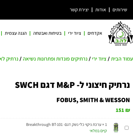
שירותים
אודות
יצירת קשר
אקדחים
ציוד ירי
בטיחות ואבטחה
הגנה עצמית
/
/
/
עמוד הבית
ציוד ירי
נרתיקים פונדות ופתרונות נשיאה
נרתיק לא
נרתיק חיצוני ל- M&P דגם SWCH
FOBUS
,
SMITH & WESSON
151
₪
1
×
ערכת ניקוי כלי נשק דגם- Breakthrough BT-101
ערכת
קיים במלאי
ניקוי