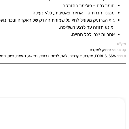
חומר גלם – פולימר בהזרקה.
מנגנון הנרתיק – אחיזה פאסיבית, ללא נעילה.
גוף הנרתיק מפעיל לחץ על שמורת ההדק של האקדח ובכך נועל 
ומונע תזוזה עד לרגע השליפה.
אחריות יצרן לכל החיים.
מק"ט
קטגוריה:
נרתיק לאקדח
תגים:
S&W
,
FOBUS
,
אקדח
,
אקדחים
,
להב
,
לנשק
,
נרתיק
,
נשיאה
,
נשיאת
,
נשק
,
סמית