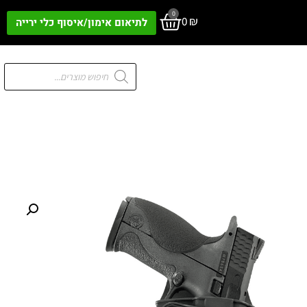
0
0
₪
לתיאום אימון/איסוף כלי ירייה