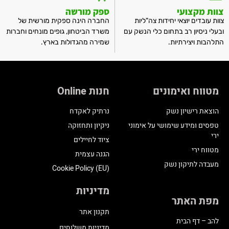
צוות מקצועי
ספק מורשה
צוות עובדים יוצאי יחידות צה"ליות
החברה הינה ספקית מורשית של
ובעלי ניסיון רב בתחום כלי הנשק עם
משרד הביטחון, גופים מונחים וחברות
התלהבות ויצירתיות.
שמירה מהגדולות בארץ.
מטווח ואימונים
חנות Online
הוצאת רישיון נשק
נרתיק לאקדח
טפסים ומידע שימושי על אימוני
ניקיון ותחזוקה
ירי
ציוד לחיילים
מטווח ירי
הגנה עצמית
מעבדה לתיקון נשק
Cookie Policy (EU)
מדיניות
מפת האתר
תקנון אתר
להב – דף הבית
מדיניות משלוחים