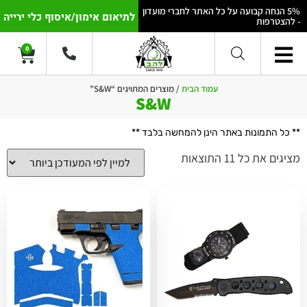
5% הנחה קבועה על כל האתר לחברי מועדון
לתיאום אימון/איסוף כלי ירייה
- להצטרפות
0
עמוד הבית
/ מוצרים המתויגים “S&W”
S&W
** כל התמונות באתר הינן להמחשה בלבד **
מציגים את כל ⁦11⁩ התוצאות