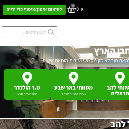
0
0
₪
לתיאום אימון/איסוף כלי ירייה
חבי הארץ
לתאם תור לאימון מקצועי ושירות מותאם אישית
ווחי להב
מטווחי באר שבע
מ.ר הולנדר
הרצליה
מבית להב וקליבר 3
מטווח כפר סבא
 להב