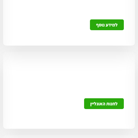
חידוש רשיונות נשק ותיאום רענון אונליין ישירות
מהאתר שלנו ללא צורך בהמתנה!
למידע נוסף
חנות להב ONLINE
מגוון מוצרים כגון ציוד ליורה ולאקדח ועוד.
לחנות האונליין