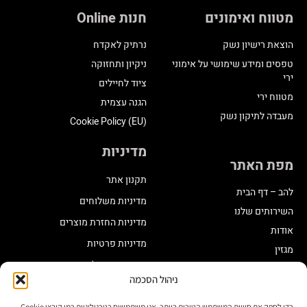
מטווח ואימונים
חנות Online
הוצאת רישיון נשק
נרתיק לאקדח
טפסים ומידע שימושי על אימוני
ניקיון ותחזוקה
ירי
ציוד לחיילים
מטווח ירי
הגנה עצמית
מעבדה לתיקון נשק
Cookie Policy (EU)
מדיניות
מפת האתר
תקנון אתר
להב – דף הבית
מדיניות משלוחים
השירותים שלנו
מדיניות החזרת מוצרים
אודות
מדיניות פרטיות
מגזין
תקנון מועדון לקוחות
ניהול הסכמה
הצהרת נגישות
כדי לספק את חוויות המשתמש הטובות ביותר, אנו משתמשים בטכנולוגיות כמו קובצי Cookie