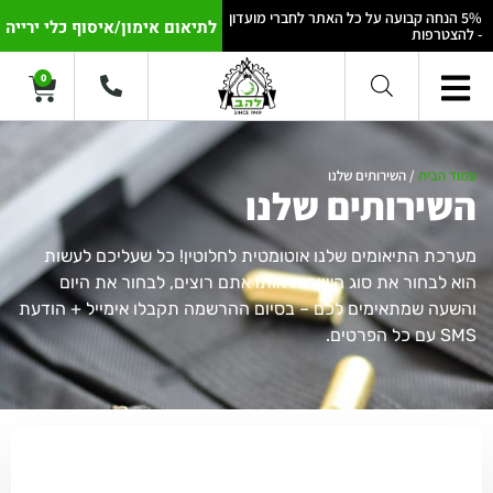
5% הנחה קבועה על כל האתר לחברי מועדון
לתיאום אימון/איסוף כלי ירייה
- להצטרפות
0
עמוד הבית
/ השירותים שלנו
השירותים שלנו
מערכת התיאומים שלנו אוטומטית לחלוטין! כל שעליכם לעשות
הוא לבחור את סוג השירות אותו אתם רוצים, לבחור את היום
והשעה שמתאימים לכם – בסיום ההרשמה תקבלו אימייל + הודעת
SMS עם כל הפרטים.
הוצאת רישיון נשק חדש