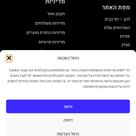
מדיניות
מפת האתר
תקנון אתר
להב – דף הבית
מדיניות משלוחים
השירותים שלנו
מדיניות החזרת מוצרים
אודות
מדיניות פרטיות
מגזין
תקנון מועדון לקוחות
ניהול הסכמה
הצהרת נגישות
שינוי בתכנית צבירה
כדי לספק את חוויות המשתמש הטובות ביותר, אנו משתמשים בטכנולוגיות כמו קובצי Cookie
כדי לאחסן ו/או לגשת למידע על המכשיר. הסכמה לטכנולוגיות אלו תאפשר לנו לעבד נתונים
לייעוץ חינם דברו איתנו
יצירת קשר
כגון התנהגות גלישה או מזהים ייחודיים באתר זה. אי הסכמה או ביטול הסכמה עלולים להשפיע
לרעה על תכונות ופונקציות מסוימות.
חנות:
03-6338431
אישור
פניות בנושא אונליין:
דחייה
לחצו לפתיחת פנייה
א' - ה' : 9:00-17:00
ניהול העדפות