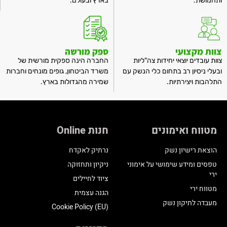
ותחמושת.
בארץ ובעולם.
צוות מקצועי
ספק מורשה
צוות עובדים יוצאי יחידות צה"ליות
החברה הינה ספקית מורשית של
ובעלי ניסיון רב בתחום כלי הנשק עם
משרד הביטחון, גופים מונחים וחברות
התלהבות ויצירתיות.
שמירה מהגדולות בארץ.
מטווח ואימונים
חנות Online
הוצאת רישיון נשק
נרתיק לאקדח
טפסים ומידע שימושי על אימוני
ניקיון ותחזוקה
ירי
ציוד לחיילים
מטווח ירי
הגנה עצמית
מעבדה לתיקון נשק
Cookie Policy (EU)