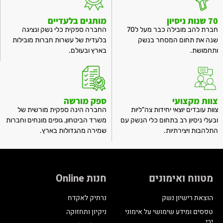
70 שנות ניסיון
מותגים בלעדיים
חברת להב מובילה כבר מעל ל70
החברה ספקית כלי נשק ונציגה
שנה את תחום המסחר בנשק
בלעדית של עשרות חברות מובילות
ותחמושת.
בארץ ובעולם.
צוות מקצועי
ספק מורשה
צוות עובדים יוצאי יחידות צה"ליות
החברה הינה ספקית מורשית של
ובעלי ניסיון רב בתחום כלי הנשק עם
משרד הביטחון, גופים מונחים וחברות
התלהבות ויצירתיות.
שמירה מהגדולות בארץ.
מטווח ואימונים
חנות Online
הוצאת רישיון נשק
נרתיק לאקדח
טפסים ומידע שימושי על אימוני
ניקיון ותחזוקה
ירי