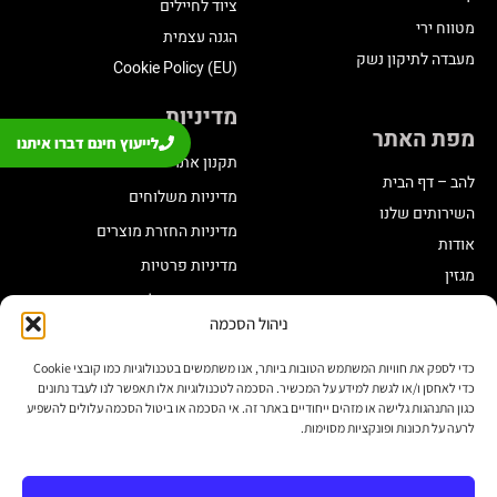
ציוד לחיילים
מטווח ירי
הגנה עצמית
מעבדה לתיקון נשק
Cookie Policy (EU)
מדיניות
מפת האתר
לייעוץ חינם דברו איתנו
תקנון אתר
להב – דף הבית
מדיניות משלוחים
השירותים שלנו
מדיניות החזרת מוצרים
אודות
מדיניות פרטיות
מגזין
תקנון מועדון לקוחות
ניהול הסכמה
הצהרת נגישות
שינוי בתכנית צבירה
כדי לספק את חוויות המשתמש הטובות ביותר, אנו משתמשים בטכנולוגיות כמו קובצי Cookie
כדי לאחסן ו/או לגשת למידע על המכשיר. הסכמה לטכנולוגיות אלו תאפשר לנו לעבד נתונים
יצירת קשר
כגון התנהגות גלישה או מזהים ייחודיים באתר זה. אי הסכמה או ביטול הסכמה עלולים להשפיע
לרעה על תכונות ופונקציות מסוימות.
חנות:
03-6338431