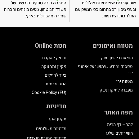
צוות עובדים יוצאי יחידות צה"ליות
החברה הינה ספקית מורשית של
ובעלי ניסיון רב בתחום כלי הנשק עם
משרד הביטחון, גופים מונחים וחברות
התלהבות ויצירתיות.
שמירה מהגדולות בארץ.
מטווח ואימונים
חנות Online
הוצאת רישיון נשק
נרתיק לאקדח
טפסים ומידע שימושי על אימוני
ניקיון ותחזוקה
ירי
ציוד לחיילים
מטווח ירי
הגנה עצמית
מעבדה לתיקון נשק
Cookie Policy (EU)
מדיניות
מפת האתר
תקנון אתר
להב – דף הבית
מדיניות משלוחים
השירותים שלנו
מדיניות החזרת מוצרים