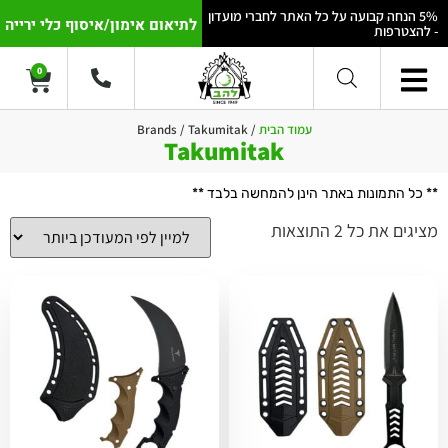
5% הנחה קבועה על כל האתר לחברי מועדון
לתיאום אימון/איסוף כלי ירייה
- להצטרפות
0
עמוד הבית
/ Brands / Takumitak
Takumitak
** כל התמונות באתר הינן להמחשה בלבד **
מציגים את כל ⁦2⁩ התוצאות