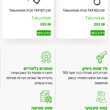
סכין TKF302 מבית Takumitak
סכין TKF307 מבית Takumitak
Takumitak
Takumitak
202
₪
202
₪
מידע נוסף
מידע נוסף
70 שנות ניסיון
מותגים בלעדיים
חברת להב מובילה כבר מעל ל70
החברה ספקית כלי נשק ונציגה
שנה את תחום המסחר בנשק
בלעדית של עשרות חברות מובילות
ותחמושת.
בארץ ובעולם.
צוות מקצועי
ספק מורשה