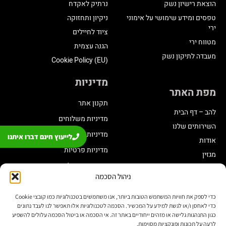
הוצאת רישיון נשק
נרתיק לאקדח
טפסים ומידע שימושי על אימוני
ניקיון ותחזוקה
ירי
ציוד לחיילים
מטווח ירי
הגנה עצמית
מעבדה לתיקון נשק
Cookie Policy (EU)
מדיניות
מפת האתר
תקנון אתר
להב – דף הבית
מדיניות משלוחים
השירותים שלנו
מדיניות החזרת מוצרים
לייעוץ חינם דברו איתנו
אודות
מדיניות פרטיות
מגזין
תקנון מועדון לקוחות
ניהול הסכמה
הצהרת נגישות
שינוי בתכנית צבירה
כדי לספק את חוויות המשתמש הטובות ביותר, אנו משתמשים בטכנולוגיות כמו קובצי Cookie
כדי לאחסן ו/או לגשת למידע על המכשיר. הסכמה לטכנולוגיות אלו תאפשר לנו לעבד נתונים
יצירת קשר
כגון התנהגות גלישה או מזהים ייחודיים באתר זה. אי הסכמה או ביטול הסכמה עלולים להשפיע
לרעה על תכונות ופונקציות מסוימות.