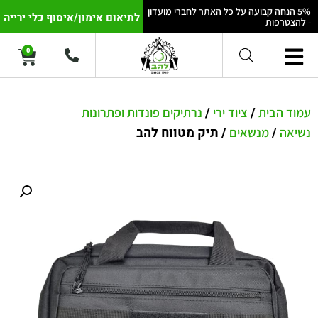
5% הנחה קבועה על כל האתר לחברי מועדון
לתיאום אימון/איסוף כלי ירייה
- להצטרפות
0
/
/
עמוד הבית
ציוד ירי
נרתיקים פונדות ופתרונות
/
/ תיק מטווח להב
נשיאה
מנשאים