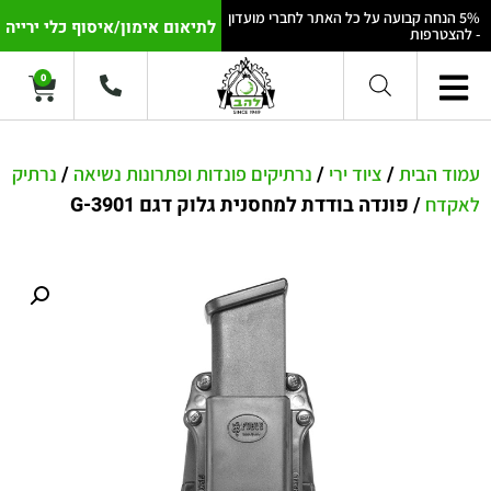
5% הנחה קבועה על כל האתר לחברי מועדון
לתיאום אימון/איסוף כלי ירייה
- להצטרפות
0
/
/
/
עמוד הבית
ציוד ירי
נרתיקים פונדות ופתרונות נשיאה
נרתיק
/ פונדה בודדת למחסנית גלוק דגם 3901-G
לאקדח