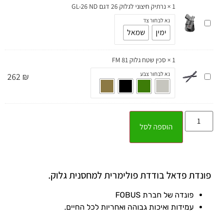
1
×
נרתיק חיצוני לגלוק 26 דגם GL-26 ND
9
מ"מ
נרתיק
נא לבחור צד
דגם
חיצוני
ימין
שמאל
6900ND
לגלוק
26
דגם
1
×
סכין שטח גלוק FM 81
GL-
26
סכין
נא לבחור צבע
262
₪
ND
שטח
גלוק
FM
81
הוספה לסל
פונדת פדאל בודדת פולימרית למחסנית גלוק.
פונדה של חברת FOBUS
עמידות ואיכות גבוהה ואחריות לכל החיים.