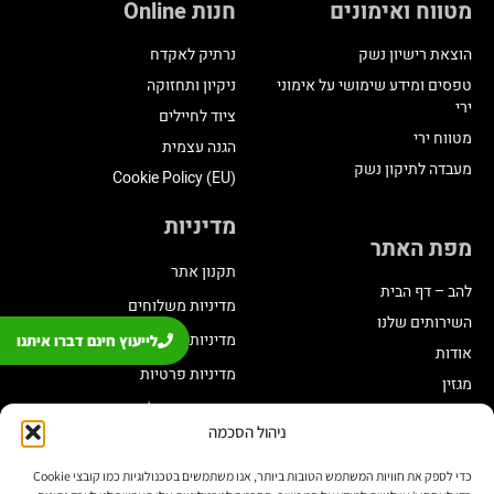
מטווח ואימונים
חנות Online
הוצאת רישיון נשק
נרתיק לאקדח
טפסים ומידע שימושי על אימוני
ניקיון ותחזוקה
ירי
ציוד לחיילים
מטווח ירי
הגנה עצמית
מעבדה לתיקון נשק
Cookie Policy (EU)
מדיניות
מפת האתר
תקנון אתר
להב – דף הבית
מדיניות משלוחים
השירותים שלנו
מדיניות החזרת מוצרים
לייעוץ חינם דברו איתנו
אודות
מדיניות פרטיות
מגזין
תקנון מועדון לקוחות
ניהול הסכמה
הצהרת נגישות
שינוי בתכנית צבירה
כדי לספק את חוויות המשתמש הטובות ביותר, אנו משתמשים בטכנולוגיות כמו קובצי Cookie