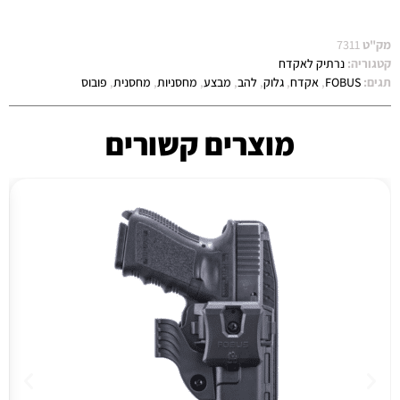
מק"ט
7311
קטגוריה:
נרתיק לאקדח
תגים:
FOBUS
,
אקדח
,
גלוק
,
להב
,
מבצע
,
מחסניות
,
מחסנית
,
פובוס
מוצרים קשורים