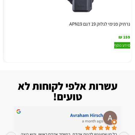
נרתיק פנימי לגלוק 19 דגם APN19
נר
2
₪
159
מידע נוסף
מ
עשרות אלפי לקוחות לא
טועים!
rafi aharonoich
Danie
5 months ago
ת שירות מדהימה!