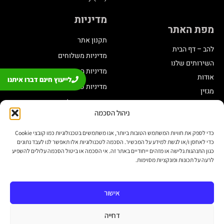
מדיניות
מפת האתר
תקנון אתר
להב – דף הבית
מדיניות משלוחים
השירותים שלנו
מדיניות החזרת מוצרים
אודות
לייעוץ חינם דברו איתנו
מדיניות פרטיות
מגזין
תקנון מועדון לקוחות
ניהול הסכמה
הצהרת נגישות
שינוי בתכנית צבירה
כדי לספק את חוויות המשתמש הטובות ביותר, אנו משתמשים בטכנולוגיות כמו קובצי Cookie
כדי לאחסן ו/או לגשת למידע על המכשיר. הסכמה לטכנולוגיות אלו תאפשר לנו לעבד נתונים
יצירת קשר
כגון התנהגות גלישה או מזהים ייחודיים באתר זה. אי הסכמה או ביטול הסכמה עלולים להשפיע
לרעה על תכונות ופונקציות מסוימות.
חנות:
03-6338431
אישור
פניות בנושא אונליין:
דחייה
לחצו לפתיחת פנייה