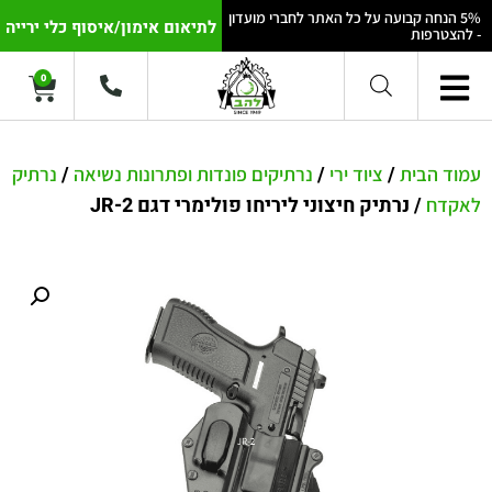
5% הנחה קבועה על כל האתר לחברי מועדון
לתיאום אימון/איסוף כלי ירייה
- להצטרפות
0
/
/
/
עמוד הבית
ציוד ירי
נרתיקים פונדות ופתרונות נשיאה
נרתיק
/ נרתיק חיצוני ליריחו פולימרי דגם JR-2
לאקדח