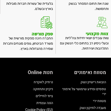
שנה את תחום המסחר בנשק
בלעדית של עשרות חברות מובילות
ותחמושת.
בארץ ובעולם.
צוות מקצועי
ספק מורשה
צוות עובדים יוצאי יחידות צה"ליות
החברה הינה ספקית מורשית של
ובעלי ניסיון רב בתחום כלי הנשק עם
משרד הביטחון, גופים מונחים וחברות
התלהבות ויצירתיות.
שמירה מהגדולות בארץ.
מטווח ואימונים
חנות Online
הוצאת רישיון נשק
נרתיק לאקדח
טפסים ומידע שימושי על אימוני
ניקיון ותחזוקה
ירי
ציוד לחיילים
מטווח ירי
הגנה עצמית
מעבדה לתיקון נשק
Cookie Policy (EU)