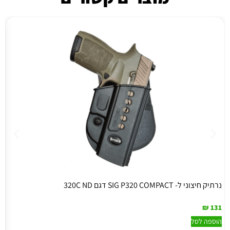
נרתיק חיצוני ל- SIG P320 COMPACT דגם 320C ND
נר
1
₪
131
הוספה לסל
ה