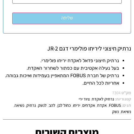
נרתיק חיצוני ליריחו פולימרי דגם JR-2
נרתיק חיצוני פדאל לאקדח יריחו פולימרי.
בעל נעילה אקטיבית עם כפתור לשחרור האקדח.
נרתיק של חברת FOBUS המתאפיין בעמידות ואיכות גבוהה.
אחריות לכל החיים.
מק"ט
7304
קטגוריות:
נרתיק לאקדח
,
ציוד ירי
תגים:
FOBUS
,
אקדח
,
אקדחים
,
יריחו
,
כחול לבן
,
להב
,
לנשק
,
נרתיק
,
נשיאה
,
נשיאת
,
נשק
מוצרים קשורים