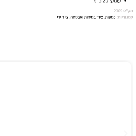
עומק: 20 ס"מ
מק"ט
2309
קטגוריות:
כספות
,
ציוד בטיחות ואבטחה
,
ציוד ירי