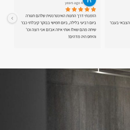
4 years ago
הזמנתי דרך החנות האינטרנטית שלהם חגורה 
קבלתי טיפול  v.i.p. מחברי מהשירות הצבאי בעבר 
ביום רביעי בלילה, ביום חמישי בבוקר קיבלתי כבר 
יעיל
שיחה מהם שאלו אותי איזה אבזם אני רוצה וכו' 
המוצ
והיחס היה מדהים!
כל 
יום למחרת בשישי בבוקר קיבלתי שיחה מהשליח 
לגבי החבילה והגיע עד אליי עם ההזמנה.
יחס ושירות מדהימים! ממליץ בחום!