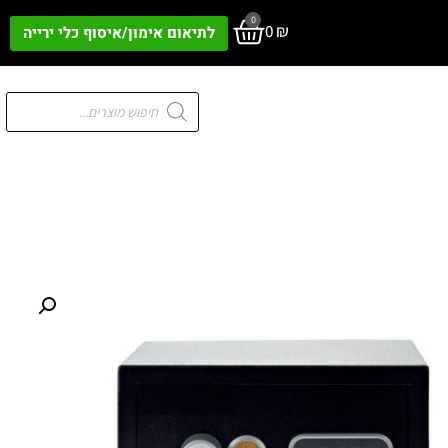
0
0
₪
לתיאום אימון/איסוף כלי ירייה