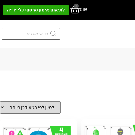
0
0
₪
לתיאום אימון/איסוף כלי ירייה