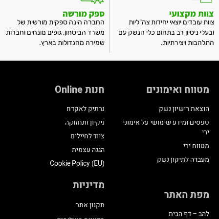
צוות מקצועי
ספק מורשה
צוות עובדים יוצאי יחידות צה"ליות
החברה הינה ספקית מורשית של
ובעלי ניסיון רב בתחום כלי הנשק עם
משרד הביטחון, גופים מונחים וחברות
התלהבות ויצירתיות.
שמירה מהגדולות בארץ.
מטווח ואימונים
חנות Online
הוצאת רישיון נשק
נרתיק לאקדח
טפסים ומידע שימושי על אימוני
ניקיון ותחזוקה
ירי
ציוד לחיילים
מטווח ירי
הגנה עצמית
מעבדה לתיקון נשק
Cookie Policy (EU)
מדיניות
מפת האתר
תקנון אתר
להב – דף הבית