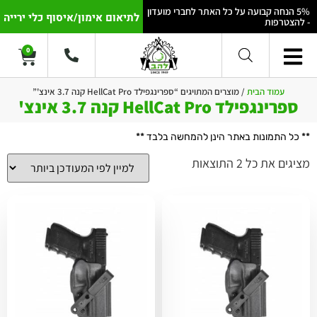
5% הנחה קבועה על כל האתר לחברי מועדון
לתיאום אימון/איסוף כלי ירייה
- להצטרפות
0
עמוד הבית
/ מוצרים המתויגים “ספרינגפילד HellCat Pro קנה 3.7 אינצ'”
ספרינגפילד HellCat Pro קנה 3.7 אינצ'
** כל התמונות באתר הינן להמחשה בלבד **
מציגים את כל ⁦2⁩ התוצאות