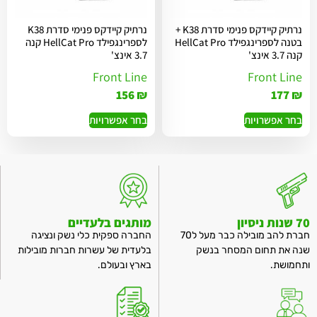
נרתיק קיידקס פנימי סדרת K38 +
נרתיק קיידקס פנימי סדרת K38
בטנה לספרינגפילד HellCat Pro
לספרינגפילד HellCat Pro קנה
קנה 3.7 אינצ'
3.7 אינצ'
Front Line
Front Line
156
₪
177
₪
בחר אפשרויות
בחר אפשרויות
70 שנות ניסיון
מותגים בלעדיים
חברת להב מובילה כבר מעל ל70
החברה ספקית כלי נשק ונציגה
שנה את תחום המסחר בנשק
בלעדית של עשרות חברות מובילות
ותחמושת.
בארץ ובעולם.