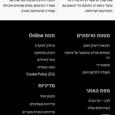
צוות עובדים יוצאי יחידות צה"ליות
החברה הינה ספקית מורשית של
ובעלי ניסיון רב בתחום כלי הנשק עם
משרד הביטחון, גופים מונחים וחברות
התלהבות ויצירתיות.
שמירה מהגדולות בארץ.
מטווח ואימונים
חנות Online
הוצאת רישיון נשק
נרתיק לאקדח
טפסים ומידע שימושי על אימוני
ניקיון ותחזוקה
ירי
ציוד לחיילים
מטווח ירי
הגנה עצמית
מעבדה לתיקון נשק
Cookie Policy (EU)
מדיניות
מפת האתר
תקנון אתר
להב – דף הבית
מדיניות משלוחים
השירותים שלנו
מדיניות החזרת מוצרים