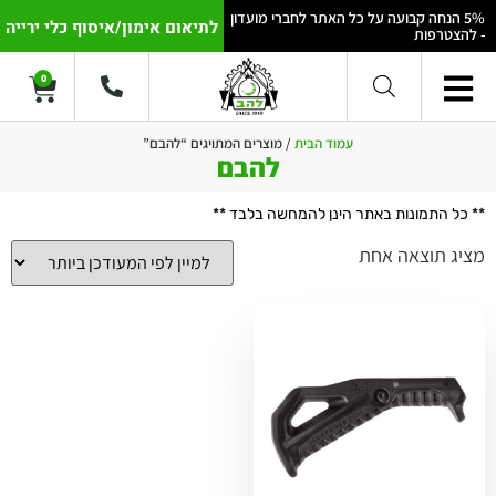
5% הנחה קבועה על כל האתר לחברי מועדון
לתיאום אימון/איסוף כלי ירייה
- להצטרפות
0
עמוד הבית
/ מוצרים המתויגים “להבם”
להבם
** כל התמונות באתר הינן להמחשה בלבד **
מציג תוצאה אחת